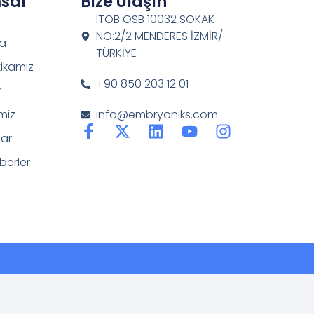
sal
Bize Ulaşın
ITOB OSB 10032 SOKAK
NO:2/2 MENDERES İZMİR/
da
TÜRKİYE
tikamız
+90 850 203 12 01
r
miz
info@embryoniks.com
ar
berler