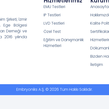
Hizmetlerimiz
Kurum
EMU Testleri
Anasayfa
IP Testleri
Hakkımız
 Şirketi; İzmir
LVD Testleri
Kalite Poli
ı, Ege Bölgesi
arı Derneği ve
Özel Test
Sertifikala
a 2016 yılında
Eğitim ve Danışmanlık
Hizmetleri
Hizmetleri
Dökümanl
Bizden Ha
İletişim
Embryoniks A.Ş. © 2026 Tüm Hakkı Saklıdır.